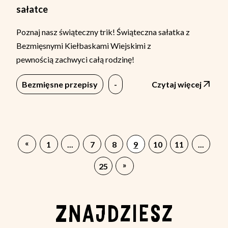
sałatce
Poznaj nasz świąteczny trik! Świąteczna sałatka z
Bezmięsnymi Kiełbaskami Wiejskimi z
pewnością zachwyci całą rodzinę!
Bezmięsne przepisy
-
Czytaj więcej
«
1
...
7
8
9
10
11
...
»
25
ZNAJDZIESZ