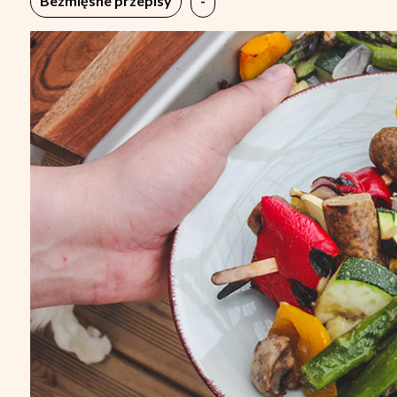
Bezmięsne przepisy
-