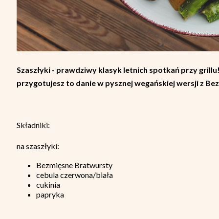
Szaszłyki - prawdziwy klasyk letnich spotkań przy gril
przygotujesz to danie w pysznej wegańskiej wersji z B
Składniki:
na szaszłyki:
Bezmięsne Bratwursty
cebula czerwona/biała
cukinia
papryka