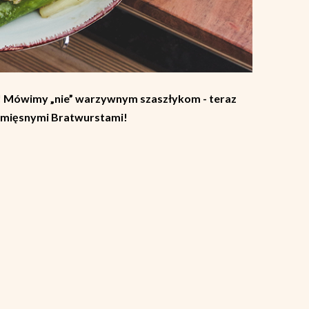
lu! Mówimy „nie” warzywnym szaszłykom - teraz
ezmięsnymi Bratwurstami!