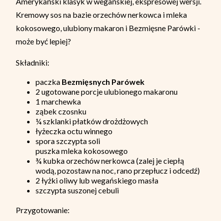
Amerykański klasyk w wegańskiej, ekspresowej wersji.
Kremowy sos na bazie orzechów nerkowca i mleka
kokosowego, ulubiony makaron i Bezmięsne Parówki -
może być lepiej?
Składniki:
paczka
Bezmięsnych Parówek
2 ugotowane porcje ulubionego makaronu
1 marchewka
ząbek czosnku
¼ szklanki płatków drożdżowych
łyżeczka octu winnego
spora szczypta soli
puszka mleka kokosowego
¾ kubka orzechów nerkowca (zalej je ciepłą
wodą, pozostaw na noc, rano przepłucz i odcedź)
2 łyżki oliwy lub wegańskiego masła
szczypta suszonej cebuli
Przygotowanie: