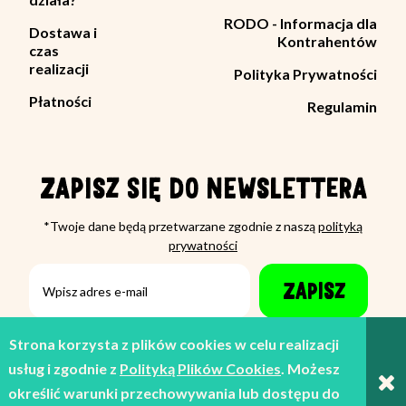
RODO - Informacja dla
Dostawa i
Kontrahentów
czas
realizacji
Polityka Prywatności
Płatności
Regulamin
ZAPISZ SIĘ DO NEWSLETTERA
*Twoje dane będą przetwarzane zgodnie z naszą
polityką
prywatności
ZAPISZ
Strona korzysta z plików cookies w celu realizacji
usług i zgodnie z
Polityką Plików Cookies
. Możesz
Facebook
Instagram
Linkedin
YouTube
określić warunki przechowywania lub dostępu do
530 380 807