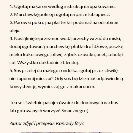
1. Ugotuj makaron według instrukcji na opakowaniu.
2. Marchewkę pokrój i ugotuj na parze lub upiecz.
3. Parówki pokrój na plasterki i podsmaż na odrobinie
oleju.
4. Nasiąknięte przez noc wodą orzechy wrzuć do miski,
dodaj ugotowaną marchewkę, płatki drożdżowe, puszkę
mleka kokosowego, oliwę, ząbek czosnku, ocet, cebulę i
sól. Wszystko dokładnie zblenduj.
5. Sos przelej do małego rondelka i gotuj przez chwilę -
nie zapomnij mieszać! Gdy sos będzie miał odpowiednią
konsystencję, wymieszaj go z makaronem.
Ten sos świetnie pasuje również do domowych nachos
lub gotowanych warzyw! Smacznego :)
Autor zdjęć i przepisu: Konrady Bryc