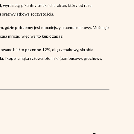
 wyrazisty, pikantny smak i charakter, który od razu
u oraz wyjątkową soczystością.
tam, gdzie potrzebny jest mocniejszy akcent smakowy. Można je
można mrozić, więc warto kupić zapas!
rowane białko
pszenne
12%, olej rzepakowy, skrobia
wki, likopen; mąka ryżowa, błonniki (bambusowy, grochowy,