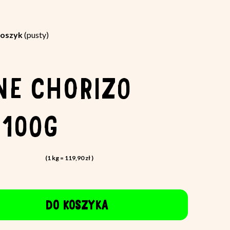
oszyk
(pusty)
NE CHORIZO
 100G
(1
kg
=
119,90 zł
)
DO KOSZYKA