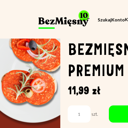
K
Szukaj
Konto
BEZMIĘS
PREMIUM
11,99 zł
szt.