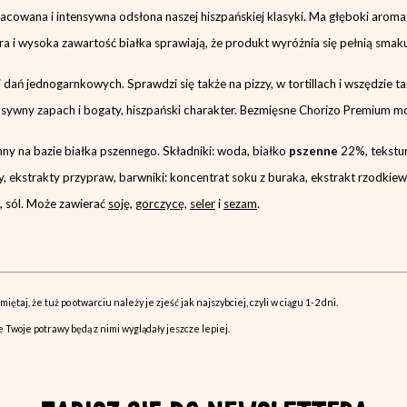
acowana i intensywna odsłona naszej hiszpańskiej klasyki. Ma głęboki aromat,
 i wysoka zawartość białka sprawiają, że produkt wyróżnia się pełnią smak
 dań jednogarnkowych. Sprawdzi się także na pizzy, w tortillach i wszędzie 
tensywny zapach i bogaty, hiszpański charakter. Bezmięsne Chorizo Premium 
inny na bazie białka pszennego.
Składniki: woda, białko
pszenne
22%, tekstu
 ekstrakty przypraw, barwniki: koncentrat soku z buraka, ekstrakt rzodkie
, sól.
Może zawierać
soję
,
gorczycę
,
seler
i
sezam
.
taj, że tuż po otwarciu należy je zjeść jak najszybciej, czyli w ciągu 1-2 dni.
 Twoje potrawy będą z nimi wyglądały jeszcze lepiej.