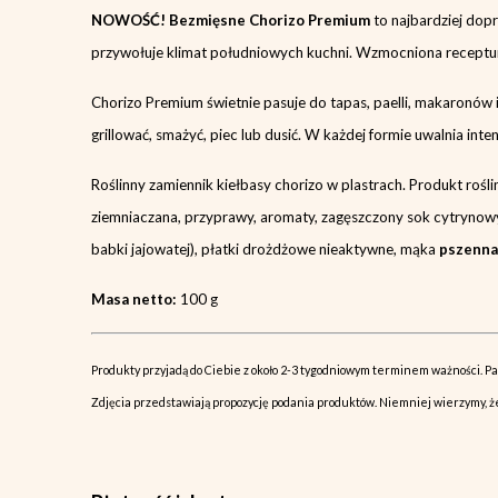
NOWOŚĆ! Bezmięsne Chorizo Premium
to najbardziej dopr
przywołuje klimat południowych kuchni. Wzmocniona receptura
Chorizo Premium świetnie pasuje do tapas, paelli, makaronów i
grillować, smażyć, piec lub dusić. W każdej formie uwalnia in
Roślinny zamiennik kiełbasy chorizo w plastrach. Produkt rośl
ziemniaczana, przyprawy, aromaty, zagęszczony sok cytrynowy,
babki jajowatej), płatki drożdżowe nieaktywne, mąka
pszenna
Masa netto:
100 g
Produkty przyjadą do Ciebie z około 2-3 tygodniowym terminem ważności. Pamię
Zdjęcia przedstawiają propozycję podania produktów. Niemniej wierzymy, że