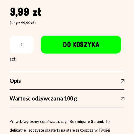
9,99 zł
(1
kg
=
99,90 zł
)
DO KOSZYKA
szt.
Opis
Wartość odżywcza na 100 g
Prawdziwy ósmy cud świata, czyli
Bezmięsne Salami
. Te
delikatne i soczyste plasterki na stałe zagoszczą w Twojej