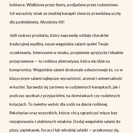
lodówce. Wielbione przez tłumy, podjadane przez rodzeństwo.
Ich wyrazisty smak ze zwykłej kanapki stworzy prawdziwą ucztę
dla podniebienia. Absolutny hit!
Jeśli szukasz produktu, który naprawdę oddaje charakter
tradycyjnej wędliny, nasze wegańskie salami spełni Twoje
oczekiwania. Intensywne w smaku, przyjemnie sprężyste i idealnie
przyprawione — to roślinna alternatywa, która nie idzie na
kompromisy. Wegańskie salami doskonale odwzorowuje to, co w
klasycznym salami najlepsze: wyrazistość, aromat i uniwersalność
w kuchni. Sprawdzi się zarówno w codziennych kanapkach, jak i
podczas spotkań z przyjaciółmi, na domówkach czy rodzinnych
kolacjach. To świetny wybór dla osób na diecie roślinnej,
fleksitarian oraz wszystkich, którzy chcą ograniczyć mięso bez
rezygnowania z ulubionych smaków. Dodaj wegańskie salami do
pizzy, zapiekanek, focacci lub włoskiej sałatki — przekonasz się,