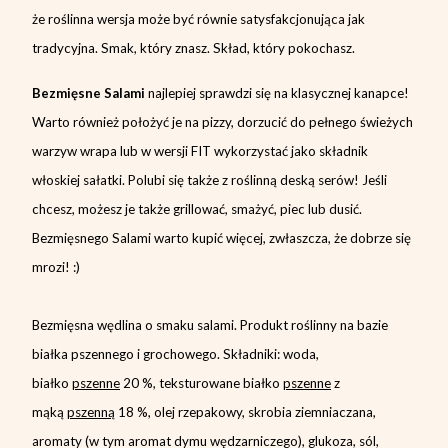
że roślinna wersja może być równie satysfakcjonująca jak
tradycyjna. Smak, który znasz. Skład, który pokochasz.
Bezmięsne Salami
najlepiej sprawdzi się na klasycznej kanapce!
Warto również położyć je na pizzy, dorzucić do pełnego świeżych
warzyw wrapa lub w wersji FIT wykorzystać jako składnik
włoskiej sałatki. Polubi się także z roślinną deską serów! Jeśli
chcesz, możesz je także grillować, smażyć, piec lub dusić.
Bezmięsnego Salami warto kupić więcej, zwłaszcza, że dobrze się
mrozi! :)
Bezmięsna wędlina o smaku salami. Produkt roślinny na bazie
białka pszennego i grochowego. Składniki: woda,
białko
pszenne
20 %, teksturowane białko
pszenne
z
mąką
pszenną
18 %, olej rzepakowy, skrobia ziemniaczana,
aromaty (w tym aromat dymu wędzarniczego), glukoza, sól,