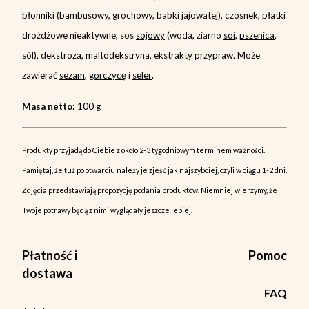
błonniki (bambusowy, grochowy, babki jajowatej), czosnek, płatki
drożdżowe nieaktywne, sos
sojowy
(woda, ziarno
soi
,
pszenica
,
sól), dekstroza, maltodekstryna, ekstrakty przypraw. Może
zawierać
sezam
,
gorczycę
i
seler
.
Masa netto:
100 g
Produkty przyjadą do Ciebie z około 2-3 tygodniowym terminem ważności.
Pamiętaj, że tuż po otwarciu należy je zjeść jak najszybciej, czyli w ciągu 1-2 dni.
Zdjęcia przedstawiają propozycję podania produktów. Niemniej wierzymy, że
Twoje potrawy będą z nimi wyglądały jeszcze lepiej.
Płatność i
Pomoc
dostawa
FAQ